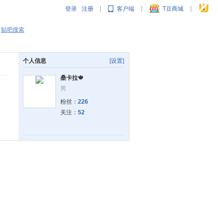
登录
注册
客户端
T豆商城
|
|
|
贴吧搜索
个人信息
[设置]
桑卡拉🍁
男
粉丝：
226
关注：
52