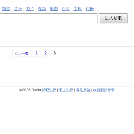
知道
音乐
图片
视频
地图
百科
文库
相册
1
2
3
<上一页
©2026 Baidu
贴吧协议
|
吧主协议
|
意见反馈
|
收费删贴警示