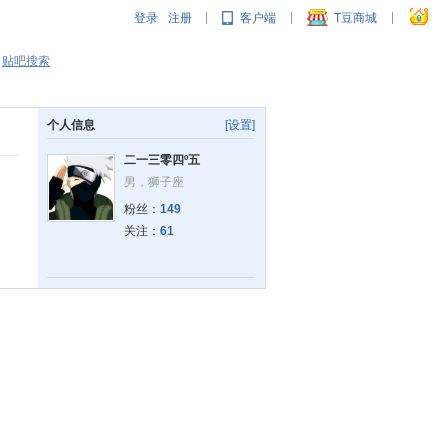
登录
注册
客户端
T豆商城
|
|
|
贴吧搜索
个人信息
[设置]
二一三零四º五
男
，狮子座
粉丝：
149
关注：
61