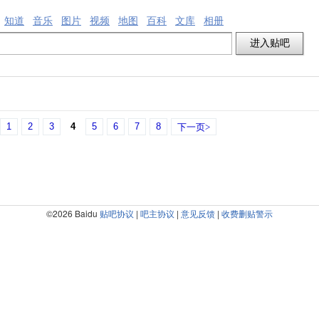
知道
音乐
图片
视频
地图
百科
文库
相册
1
2
3
4
5
6
7
8
下一页>
©2026 Baidu
贴吧协议
|
吧主协议
|
意见反馈
|
收费删贴警示