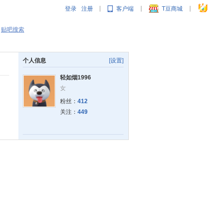
登录
注册
客户端
T豆商城
|
|
|
贴吧搜索
个人信息
[设置]
轻如烟1996
女
粉丝：
412
关注：
449