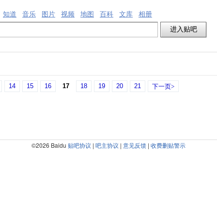
知道
音乐
图片
视频
地图
百科
文库
相册
14
15
16
17
18
19
20
21
下一页>
©2026 Baidu
贴吧协议
|
吧主协议
|
意见反馈
|
收费删贴警示