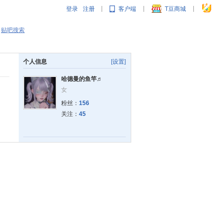
登录
注册
客户端
T豆商城
|
|
|
贴吧搜索
个人信息
[设置]
哈德曼的鱼竿♬
女
粉丝：
156
关注：
45