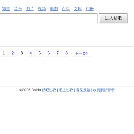
知道
音乐
图片
视频
地图
百科
文库
相册
1
2
3
4
5
6
7
8
下一页>
©2026 Baidu
贴吧协议
|
吧主协议
|
意见反馈
|
收费删贴警示