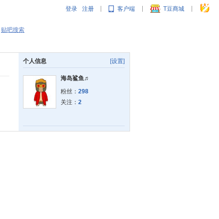
登录
注册
客户端
T豆商城
|
|
|
贴吧搜索
个人信息
[设置]
海岛鲨鱼♬
粉丝：
298
关注：
2