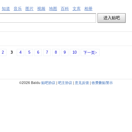
知道
音乐
图片
视频
地图
百科
文库
相册
2
3
4
5
6
7
8
9
10
下一页>
©2026 Baidu
贴吧协议
|
吧主协议
|
意见反馈
|
收费删贴警示