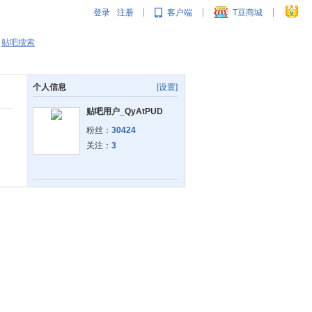
登录
注册
客户端
T豆商城
|
|
|
贴吧搜索
个人信息
[设置]
贴吧用户_QyAtPUD
粉丝：
30424
关注：
3