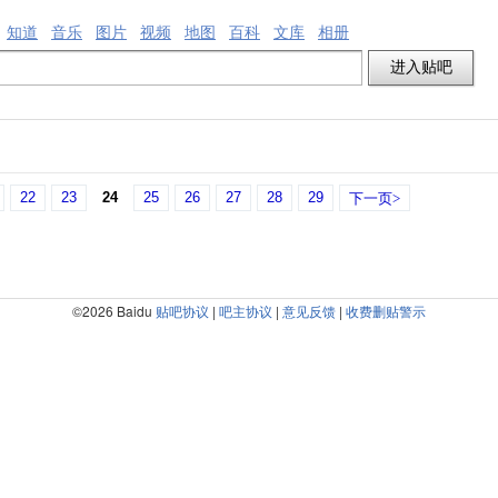
知道
音乐
图片
视频
地图
百科
文库
相册
22
23
24
25
26
27
28
29
下一页>
©2026 Baidu
贴吧协议
|
吧主协议
|
意见反馈
|
收费删贴警示