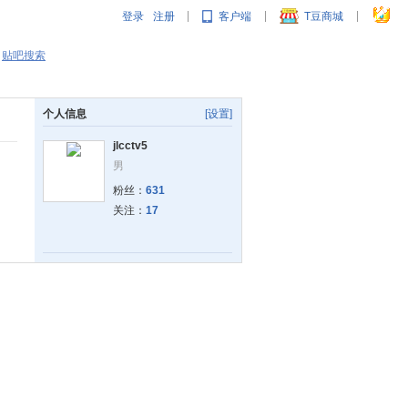
登录
注册
客户端
T豆商城
|
|
|
贴吧搜索
个人信息
[设置]
jlcctv5
男
粉丝：
631
关注：
17