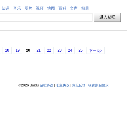
知道
音乐
图片
视频
地图
百科
文库
相册
18
19
20
21
22
23
24
25
下一页>
©2026 Baidu
贴吧协议
|
吧主协议
|
意见反馈
|
收费删贴警示