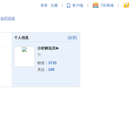
登录
注册
客户端
T豆商城
|
|
|
贴吧搜索
个人信息
[设置]
分析解说员💫
男
粉丝：
3735
关注：
100