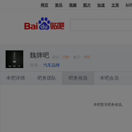
网页
资讯
视频
图片
知道
文库
贴
魏牌吧
关注：
159
贴子：
455
目录：
汽车品牌
本吧详情
吧务团队
吧务候选
本吧会员
本吧暂无吧务候选。