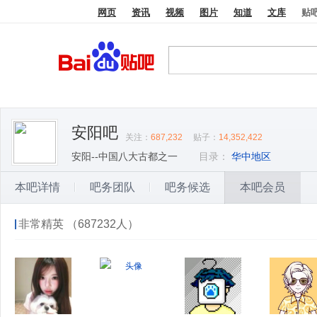
网页
资讯
视频
图片
知道
文库
贴
安阳吧
关注：
687,232
贴子：
14,352,422
安阳--中国八大古都之一
目录：
华中地区
本吧详情
吧务团队
吧务候选
本吧会员
非常精英 （687232人）