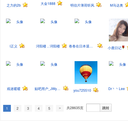
大金1888
之力的2b
明信片薄荷听风
M马达奥
l正义
浔阳楼，浔阳楼
卷卷在日本退休了
小鹿日记
戏迷暖暖
贴吧用户_JWyX3t5
Dr丶丶Lee
you725510
共28635页
跳转
1
2
3
4
5
>