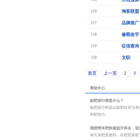
116
淘客联盟
117
品牌推广
118
修图改字
119
征信查询
120
文职
首页
上一页
2
3
帮助中心
贴吧排行榜是什么？
贴吧排行榜是以贴吧目录为单
和影响力。
我想帮本吧快速提升排名，该
每天来吧里签到，在吧里多留