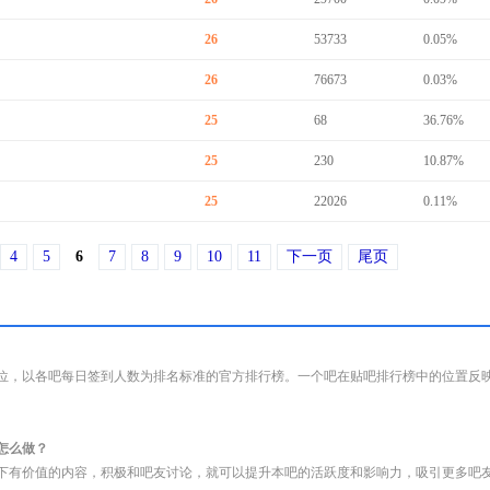
26
53733
0.05%
26
76673
0.03%
25
68
36.76%
25
230
10.87%
25
22026
0.11%
4
5
6
7
8
9
10
11
下一页
尾页
位，以各吧每日签到人数为排名标准的官方排行榜。一个吧在贴吧排行榜中的位置反
怎么做？
下有价值的内容，积极和吧友讨论，就可以提升本吧的活跃度和影响力，吸引更多吧