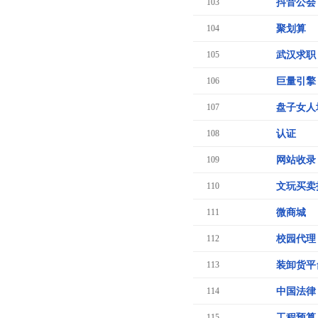
103
抖音公会
104
聚划算
105
武汉求职
106
巨量引擎
107
盘子女人
108
认证
109
网站收录
110
文玩买卖
111
微商城
112
校园代理
113
装卸货平
114
中国法律
115
工程预算