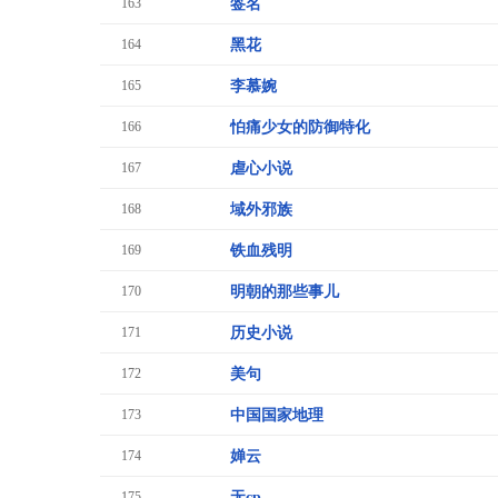
163
签名
164
黑花
165
李慕婉
166
怕痛少女的防御特化
167
虐心小说
168
域外邪族
169
铁血残明
170
明朝的那些事儿
171
历史小说
172
美句
173
中国国家地理
174
婵云
175
无cp