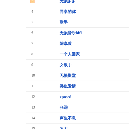
3
无损多多
4
同桌的你
5
歌手
6
无损音乐hifi
7
陈卓璇
8
一个人回家
9
女歌手
10
无损殿堂
11
类似爱情
12
xposed
13
张远
14
声生不息
15
罗太