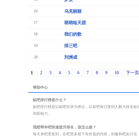
16
乌克丽丽
17
萌萌哒天团
18
我们的歌
19
排三吧
20
刘洲成
1
2
3
4
5
6
7
8
9
10
下一页
帮助中心
贴吧排行榜是什么？
贴吧排行榜是以贴吧目录为单位，以各吧每日签到人数为排名标
和影响力。
我想帮本吧快速提升排名，该怎么做？
每天来吧里签到，在吧里多留下有价值的内容，积极和吧友讨论