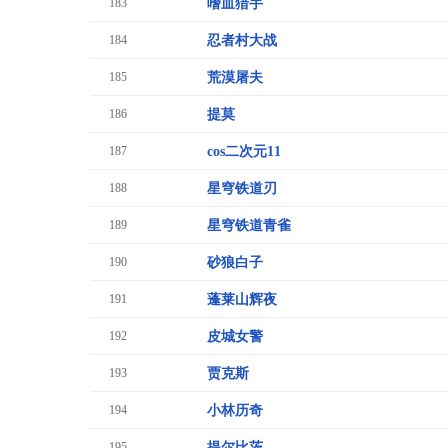
183
嗜血猎手
184
忍者村大战
185
荒漠屠夫
186
提莫
187
cos二次元11
188
星穹铁道刃
189
星穹铁道青雀
190
砂狼白子
191
蓬莱山辉夜
192
皮城女警
193
贾克斯
194
小林历奇
195
提尔比茨