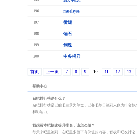
196
muelsyse
197
赞妮
198
锤石
199
剑魂
200
中务桐乃
首页
上一页
7
8
9
10
11
12
13
帮助中心
贴吧排行榜是什么？
贴吧排行榜是以贴吧目录为单位，以各吧每日签到人数为排名标
和影响力。
我想帮本吧快速提升排名，该怎么做？
每天来吧里签到，在吧里多留下有价值的内容，积极和吧友讨论