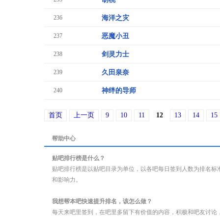
236
海洋之灾
237
恶魔小丑
238
剑灵力士
239
久田泉奈
240
神绊的导师
首页
上一页
9
10
11
12
13
14
15
帮助中心
贴吧排行榜是什么？
贴吧排行榜是以贴吧目录为单位，以各吧每日签到人数为排名标
和影响力。
我想帮本吧快速提升排名，该怎么做？
每天来吧里签到，在吧里多留下有价值的内容，积极和吧友讨论