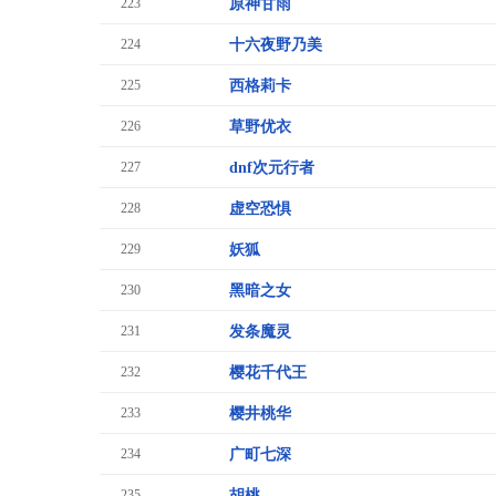
223
原神甘雨
224
十六夜野乃美
225
西格莉卡
226
草野优衣
227
dnf次元行者
228
虚空恐惧
229
妖狐
230
黑暗之女
231
发条魔灵
232
樱花千代王
233
樱井桃华
234
广町七深
235
胡桃