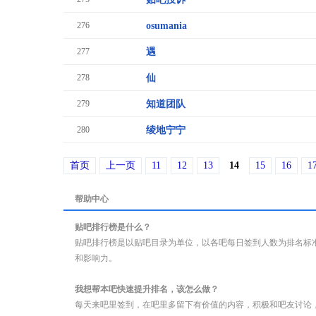
276
osumania
277
遇
278
仙
279
知道团队
280
绫地宁宁
首页
上一页
11
12
13
14
15
16
1
帮助中心
贴吧排行榜是什么？
贴吧排行榜是以贴吧目录为单位，以各吧每日签到人数为排名标
和影响力。
我想帮本吧快速提升排名，该怎么做？
每天来吧里签到，在吧里多留下有价值的内容，积极和吧友讨论