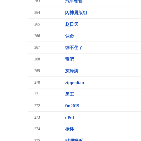
263
汽车销售
264
闪神屠版组
265
赵日天
266
认命
267
绷不住了
268
帝吧
269
灰泽满
270
zippodian
271
黑王
272
fm2019
273
d&d
274
抢楼
275
贴吧投诉