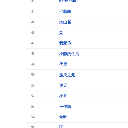
43
harmonia
44
七彩阁
45
大山雀
46
妾
47
我爱你
48
小静的生活
49
优里
50
湮灭之潮
51
逆天
52
小乖
53
王佳颖
54
常叶
55
