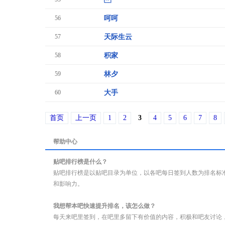
56
呵呵
57
天际生云
58
积家
59
林夕
60
大手
首页
上一页
1
2
3
4
5
6
7
8
帮助中心
贴吧排行榜是什么？
贴吧排行榜是以贴吧目录为单位，以各吧每日签到人数为排名标
和影响力。
我想帮本吧快速提升排名，该怎么做？
每天来吧里签到，在吧里多留下有价值的内容，积极和吧友讨论