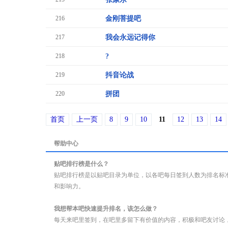
216
金刚菩提吧
217
我会永远记得你
218
?
219
抖音论战
220
拼团
首页
上一页
8
9
10
11
12
13
14
帮助中心
贴吧排行榜是什么？
贴吧排行榜是以贴吧目录为单位，以各吧每日签到人数为排名标
和影响力。
我想帮本吧快速提升排名，该怎么做？
每天来吧里签到，在吧里多留下有价值的内容，积极和吧友讨论