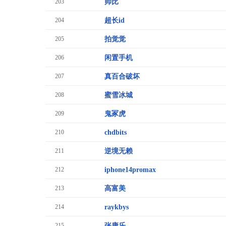
203
帅比
204
超长id
205
拍觉觉
206
闲置手机
207
真百合破坏
208
蜜雪冰城
209
鬼冢虎
210
chdbits
211
逆境无赖
212
iphone14promax
213
高富美
214
raykbys
215
张康乐