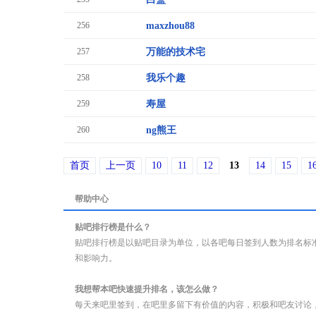
256
maxzhou88
257
万能的技术宅
258
我乐个趣
259
寿屋
260
ng熊王
首页
上一页
10
11
12
13
14
15
1
帮助中心
贴吧排行榜是什么？
贴吧排行榜是以贴吧目录为单位，以各吧每日签到人数为排名标
和影响力。
我想帮本吧快速提升排名，该怎么做？
每天来吧里签到，在吧里多留下有价值的内容，积极和吧友讨论