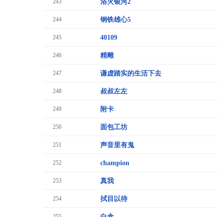
243
浴火银河2
244
钢铁雄心5
245
40109
246
精雕
247
谦虚踏实的生活下去
248
叔叔左左
249
附卡
250
面包工坊
251
声音里有鬼
252
champion
253
真我
254
拭目以待
255
白盒