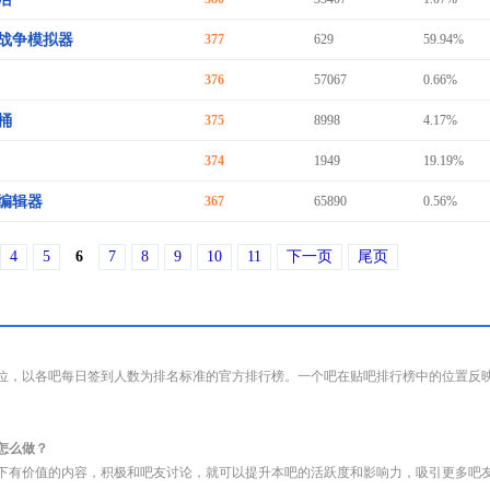
战争模拟器
377
629
59.94%
376
57067
0.66%
桶
375
8998
4.17%
374
1949
19.19%
编辑器
367
65890
0.56%
4
5
6
7
8
9
10
11
下一页
尾页
位，以各吧每日签到人数为排名标准的官方排行榜。一个吧在贴吧排行榜中的位置反
怎么做？
下有价值的内容，积极和吧友讨论，就可以提升本吧的活跃度和影响力，吸引更多吧