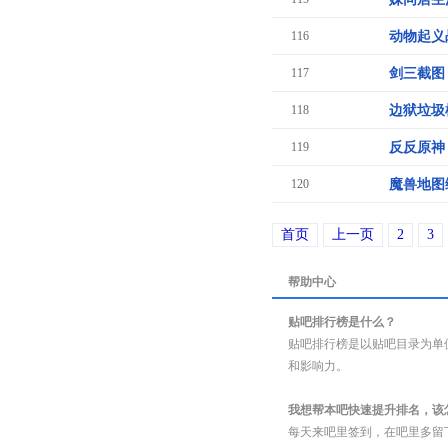
116
动物起义
117
剑三截图
118
边狱垃圾
119
反反原神
120
魔兽地图
首页
上一页
2
3
帮助中心
贴吧排行榜是什么？
贴吧排行榜是以贴吧目录为单
和影响力。
我想帮本吧快速提升排名，该
每天来吧里签到，在吧里多留