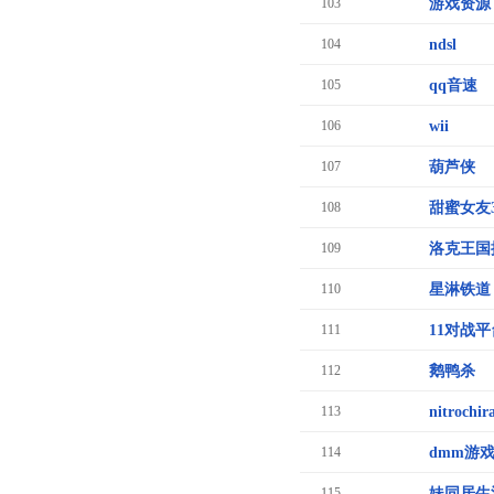
103
游戏资源
104
ndsl
105
qq音速
106
wii
107
葫芦侠
108
甜蜜女友
109
洛克王国
110
星淋铁道
111
11对战平
112
鹅鸭杀
113
nitrochir
114
dmm游
115
妹同居生