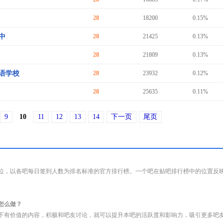
28
18200
0.15%
中
28
21425
0.13%
28
21809
0.13%
语学校
28
23932
0.12%
28
25635
0.11%
9
10
11
12
13
14
下一页
尾页
位，以各吧每日签到人数为排名标准的官方排行榜。一个吧在贴吧排行榜中的位置反
怎么做？
下有价值的内容，积极和吧友讨论，就可以提升本吧的活跃度和影响力，吸引更多吧