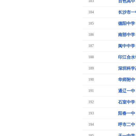
183
百色高中
184
长沙市一
185
德阳中学
186
南部中学
187
阆中中学
188
印江合水
189
深圳科学
190
华师附中
191
通辽一中
192
石室中学
193
阳春一中
194
呼市二中
195
天一中学