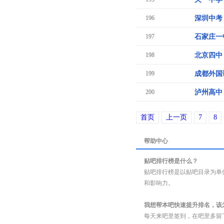
196
深圳中考
197
石家庄一
198
北京四中
199
成都外国
200
泸州高中
首页
上一页
7
8
帮助中心
贴吧排行榜是什么？
贴吧排行榜是以贴吧目录为单
和影响力。
我想帮本吧快速提升排名，该
每天来吧里签到，在吧里多留