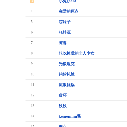
3
小兔gaara
4
在爱的原点
5
萌妹子
6
张桂源
7
陈睿
8
想吃掉我的非人少女
9
光棱坦克
10
约翰托兰
11
流浪抗锅
12
虚环
13
秧秧
14
kemomimi酱
15
细心