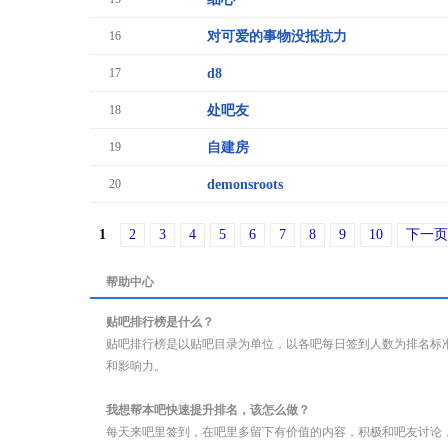
16
对可爱的事物没抵抗力
17
d8
18
处吧友
19
自建房
20
demonsroots
1
2
3
4
5
6
7
8
9
10
下一页
帮助中心
贴吧排行榜是什么？
贴吧排行榜是以贴吧目录为单位，以各吧每日签到人数为排名标
和影响力。
我想帮本吧快速提升排名，该怎么做？
每天来吧里签到，在吧里多留下有价值的内容，积极和吧友讨论