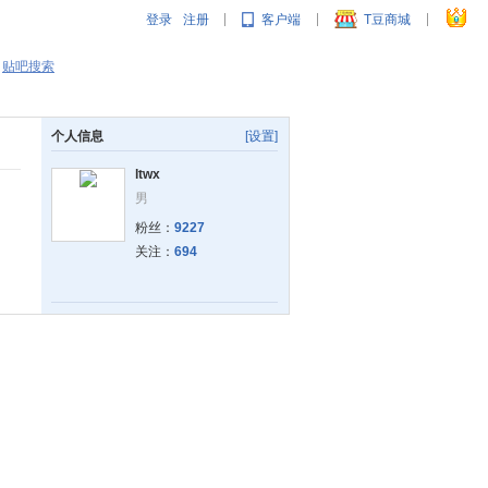
登录
注册
客户端
T豆商城
|
|
|
贴吧搜索
个人信息
[设置]
ltwx
男
粉丝：
9227
关注：
694