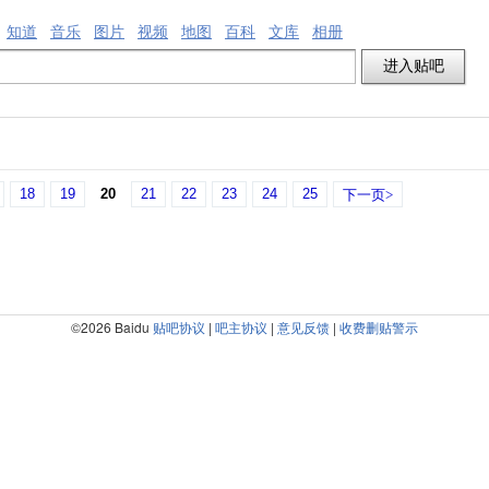
知道
音乐
图片
视频
地图
百科
文库
相册
18
19
20
21
22
23
24
25
下一页>
©2026 Baidu
贴吧协议
|
吧主协议
|
意见反馈
|
收费删贴警示