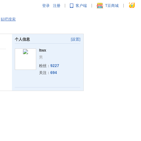
登录
注册
客户端
T豆商城
|
|
|
贴吧搜索
个人信息
[设置]
ltwx
男
粉丝：
9227
关注：
694