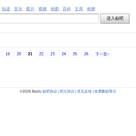
知道
音乐
图片
视频
地图
百科
文库
相册
19
20
21
22
23
24
25
26
下一页>
©2026 Baidu
贴吧协议
|
吧主协议
|
意见反馈
|
收费删贴警示